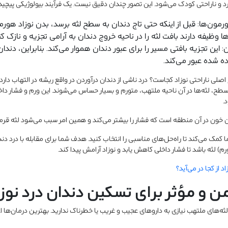
 و ناراحتی کودک می‌شود. این تصور چندان دقیق نیست. یک فرآیند بیولوژیکی پیچیده‌
مون‌ها: قبل از اینکه حتی تاج دندان به سطح لثه برسد، بدن نوزاد هو
 وظیفه دارند بافت لثه را در ناحیه خروج دندان به آرامی تجزیه و نازک کن
این تجزیه بافتی مسیر را برای عبور دندان هموار می‌کند. بنابراین، دندان 
ه شده عبور می‌کند.
 اصلی ناراحتی نوزاد کجاست؟ درد ناشی از دندان درآوردن در واقع ریشه در التهاب دار
ح، لثه‌ها در آن ناحیه ملتهب، متورم و بسیار حساس می‌شوند. این ورم و فشار دا
.
 خون در آن منطقه است که فشار را بیشتر می‌کند و همین امر سبب می‌شود لثه قرمز 
مک می‌کند تا راه‌حل‌های مناسبی را انتخاب کنید. هدف شما برای مقابله با درد دندا
) لثه باشد تا فشار داخلی کاهش یابد و نوزاد آرامش پیدا کند.
د از کجا در می‌آید؟
من و مؤثر برای تسکین دندان درد نوزا
ه‌های ملتهب نیازی به داروهای عجیب و غریب یا خطرناک ندارید. بهترین درمان‌ها اغ