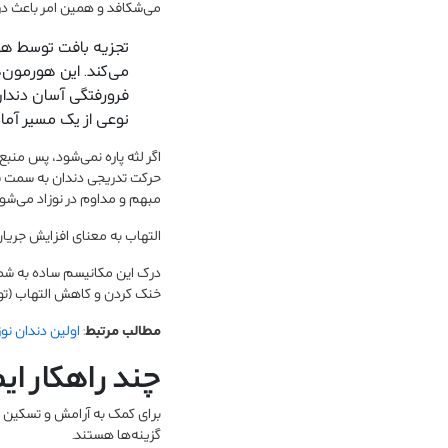
می‌شکافد و همین امر باعث درد
تجزیه بافت توسط هور
می‌کند. این هورمون‌ها
فرورفتگی آسان دندان: 
نوعی از یک مسیر آماد
اگر لثه پاره نمی‌شود، پس منبع
حرکت تدریجی دندان به سمت سط
مبهم و مداوم در نوزاد می‌شود
التهاب به معنای افزایش جریان
درک این مکانیسم ساده به شما ک
خنک کردن و کاهش التهاب (تورم
مطالب مرتبط
:
اولین دندان نوزا
چند راهکار ای
برای کمک به آرامش و تسکین لث
گزینه‌ها هستند.