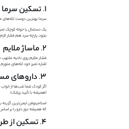
۱. تسکین سرما درمانی
سرما بهترین دوست لثه‌های م
یک دستمال یا حوله کوچک تمیز ر
بجود. پارچه سرد هم فشار لازم 
۲. ماساژ ملایم
فشار ملایم روی ناحیه ملتهب می
اشاره تمیز خود لثه‌های متورم 
۳. داروهای مسکن ایمن
اگر کودک شما شب‌ها از خواب ب
(همیشه با تأیید پزشک).
که همیشه دوز دارو را بر اسا
۴. تسکین از طریق شیردهی و آب