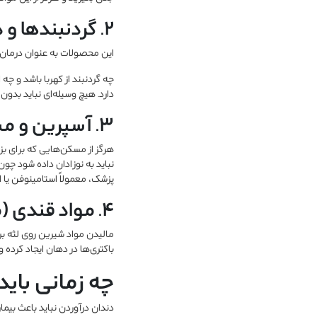
۲. گردنبندها و دستبندهای دندانگیر (کهربا یا سیلیکون)
این محصولات به عنوان درمان ط
چه گردنبند از کهربا باشد و چه
دارد. هیچ وسیله‌ای نباید بدون
۳. آسپرین و مسکن‌های بدون تأیید پزشک
هرگز از مسکن‌هایی که برای بز
نباید به نوزادان داده شود چون
پزشک، معمولاً استامینوفن یا 
۴. مواد قندی (مانند عسل یا شربت)
مالیدن مواد شیرین روی لثه بر
باکتری‌ها در دهان ایجاد کرده
چه زمانی بای