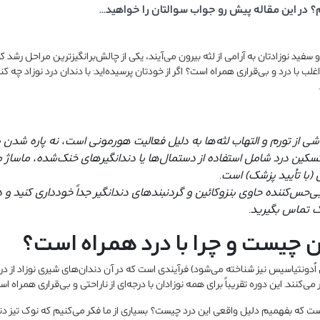
؟ در این مقاله پیش رو جواب سوالتان را خواهید...
فید نوزادتان به آرامی از لثه بیرون می‌آیند، یکی از چالش‌برانگیزترین مراحل رشد ک
لب با درد و بی‌قراری همراه است؟ اگر از خودتان پرسیده‌اید: با دندان درد نوزاد چه ک
شی از تورم و التهاب لثه‌ها به دلیل فعالیت هورمونی است، نه پاره شدن 
ین درد شامل استفاده از دستمال‌ها یا دندانگیرهای خنک‌شده، ماساژ ملا
 (با تأیید پزشک) است.
 بی‌حس‌کننده حاوی بنزوکائین و گردنبندهای دندانگیر جداً خودداری کنید 
شک تماس بگیرید.
ن چیست و چرا با درد همراه است؟
ی اُدونتیاسیس نیز شناخته می‌شود) فرآیندی است که در آن دندان‌های شیری نوزاد از 
می‌کنند. این دوره تقریباً برای همه نوزادان با درجه‌ای از ناراحتی و بی‌قراری همراه اس
ست که بفهمیم دلیل واقعی این درد چیست؟ بسیاری از ما فکر می‌کنیم که نوک تیز دند