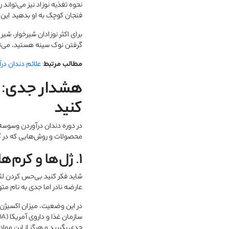
فنجان کوچک به او بدهید. این 
برای اکثر نوزادان شیرخوار، شی
گرفتن نوک سینه هستید، می‌توا
مطالب مرتبط
:
علائم دندان در
هشدار جدی: در
کنید
در دوره دندان درآوردن وسوسه اس
محصولات و روش‌هایی که در گذش
۱. ژل‌ها و کرم‌های بی‌حس‌کننده موضعی (مانند بنزوکائین و لیدوکائین)
شاید فکر کنید بی‌حس کردن لثه
عارضه نادر اما جدی به نام مت
در این وضعیت، میزان اکسیژن ح
جدی بگیرید و هرگز از این مواد 