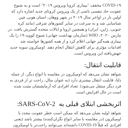
۱۹-COVID مخفف “بیماری کرونا ویروس ۲۰۱۹” است و به شیوع
عفونت حاد تنفسی ناشی از یک ویروس کرونای جدید اشاره دارد که
اولین بار در اواخر سال ۲۰۱۹ در شهر وو‌هان، استان هوبی چین
شناسایی شد و به سرعت در سایر کشور‌های شرقی (مانند کره
جنوبی، ژاپن، ایران) و همچنین اروپا و ایالات متحده گسترش یافت. در
مارس ۲۰۲۰، WHO (سازمان بهداشت جهانی) شیوع کووید-۱۹ را یک
بیماری همه‌گیر جهانی اعلام کرد و از همه کشور‌ها خواسته شد
اقدامات مؤثری برای کاهش انتقال انجام دهند. اومیکرون سویه جدید
جهش‌یافته این ویروس است.
قابلیت انتقال:
شواهد نشان می‌دهد که اومیکرون در مقایسه با انواع دیگر، از جمله
دلتا، قابلیت انتقال بیشتری دارد (به عنوان مثال، راحت تر از فردی به
فرد دیگر منتقل ‌می‌‌شود). تعداد افرادی که آزمایششان مثبت شده
است در حال افزایش است.
اثربخشی ابتلای قبلی به SARS-CoV-2:
شواهد اولیه نشان ‌می‌‌دهد که ممکن است خطر عفونت مجدد با
اومیکرون (در مقایسه با سایر انواع نگران‌کننده) بیشتر باشد (یعنی
افرادی که قبلاً COVID-19 داشته‌اند ‌می‌‌توانند راحت‌تر با اومیکرون