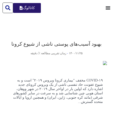
کاتالوگ
بهبود آسیب‌های پوستی ناشی از شیوع کرونا
۱۴۰۰/۱۱/۲۵
زمان تقریبی مطالعه: 3 دقیقه
۱۹-COVID مخفف “بیماری کرونا ویروس ۲۰۱۹” است و به
شیوع عفونت حاد تنفسی ناشی از یک ویروس کرونای جدید
اشاره دارد که اولین بار در اواخر سال ۲۰۱۹ در شهر وو‌هان،
استان هوبی چین شناسایی شد و به سرعت در سایر کشور‌های
شرقی (مانند کره جنوبی، ژاپن، ایران) و همچنین اروپا و ایالات
متحده گسترش...