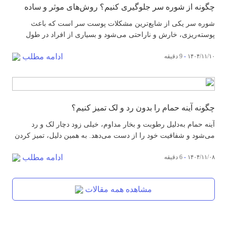
چگونه از شوره سر جلوگیری کنیم؟ روش‌های موثر و ساده
شوره سر یکی از شایع‌ترین مشکلات پوست سر است که باعث
پوسته‌ریزی، خارش و ناراحتی می‌شود و بسیاری از افراد در طول
زندگی با آن مواجه می‌شوند. تحقیقات نشان می‌دهد که حدود نیمی از
ادامه مطلب
۱۴۰۴/۱۱/۱۰
9 دقیقه
بزرگسالان در سطح جهان حداقل یک بار شوره سر را تجربه می‌کنند،
یعنی تقریباً ۵۰ درصد از جمعیت بالغ دنیا با...
چگونه آینه حمام را بدون رد و لک تمیز کنیم؟
آینه حمام به‌دلیل رطوبت و بخار مداوم، خیلی زود دچار لک و رد
می‌شود و شفافیت خود را از دست می‌دهد. به همین دلیل، تمیز کردن
اصولی آینه نقش مهمی در حفظ ظاهر تمیز و درخشان حمام دارد.
ادامه مطلب
۱۴۰۴/۱۱/۰۸
6 دقیقه
آشنایی با روش‌های اصولی و صحیح تمیزکاری می‌تواند از ایجاد هاله و
هم‌چنین بروز خطوط ناخوشایند روز...
مشاهده همه مقالات